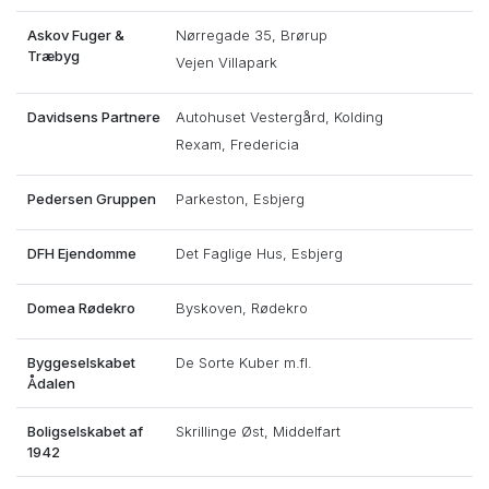
Askov Fuger &
Nørregade 35, Brørup
Træbyg
Vejen Villapark
Davidsens Partnere
Autohuset Vestergård, Kolding
Rexam, Fredericia
Pedersen Gruppen
Parkeston, Esbjerg
DFH Ejendomme
Det Faglige Hus, Esbjerg
Domea Rødekro
Byskoven, Rødekro
Byggeselskabet
De Sorte Kuber m.fl.
Ådalen
Boligselskabet af
Skrillinge Øst, Middelfart
1942