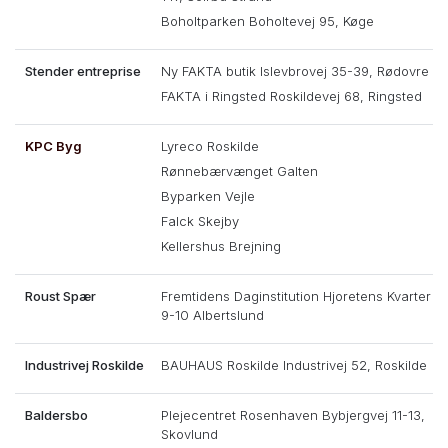
Boholtparken Boholtevej 95, Køge
Stender entreprise
Ny FAKTA butik Islevbrovej 35-39, Rødovre
FAKTA i Ringsted Roskildevej 68, Ringsted
KPC Byg
Lyreco Roskilde
Rønnebærvænget Galten
Byparken Vejle
Falck Skejby
Kellershus Brejning
Roust Spær
Fremtidens Daginstitution Hjoretens Kvarter
9-10 Albertslund
Industrivej Roskilde
BAUHAUS Roskilde Industrivej 52, Roskilde
Baldersbo
Plejecentret Rosenhaven Bybjergvej 11-13,
Skovlund