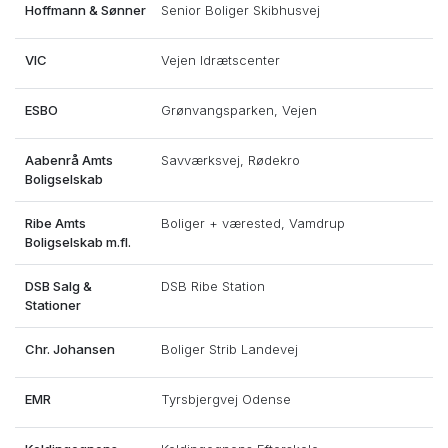
Hoffmann & Sønner
Senior Boliger Skibhusvej
VIC
Vejen Idrætscenter
ESBO
Grønvangsparken, Vejen
Aabenrå Amts
Savværksvej, Rødekro
Boligselskab
Ribe Amts
Boliger + værested, Vamdrup
Boligselskab m.fl.
DSB Salg &
DSB Ribe Station
Stationer
Chr. Johansen
Boliger Strib Landevej
EMR
Tyrsbjergvej Odense