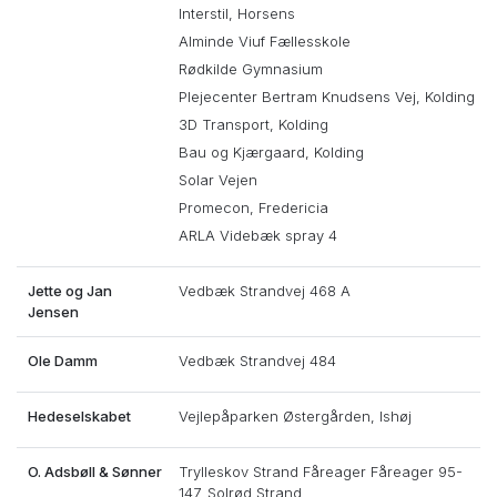
Interstil, Horsens
Alminde Viuf Fællesskole
Rødkilde Gymnasium
Plejecenter Bertram Knudsens Vej, Kolding
3D Transport, Kolding
Bau og Kjærgaard, Kolding
Solar Vejen
Promecon, Fredericia
ARLA Videbæk spray 4
Jette og Jan
Vedbæk Strandvej 468 A
Jensen
Ole Damm
Vedbæk Strandvej 484
Hedeselskabet
Vejlepåparken Østergården, Ishøj
O. Adsbøll & Sønner
Trylleskov Strand Fåreager Fåreager 95-
147, Solrød Strand