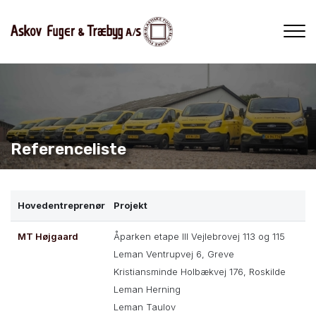
Gå
til
hovedindhold
Referenceliste
Hovedentreprenør
Projekt
MT Højgaard
Åparken etape III Vejlebrovej 113 og 115
Leman Ventrupvej 6, Greve
Kristiansminde Holbækvej 176, Roskilde
Leman Herning
Leman Taulov