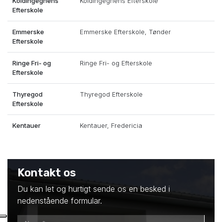
Koldingegnens
Koldingegnens Efterskole
Efterskole
Emmerske
Emmerske Efterskole, Tønder
Efterskole
Ringe Fri- og
Ringe Fri- og Efterskole
Efterskole
Thyregod
Thyregod Efterskole
Efterskole
Kentauer
Kentauer, Fredericia
Kontakt os
Du kan let og hurtigt sende os en besked i
nedenstående formular.